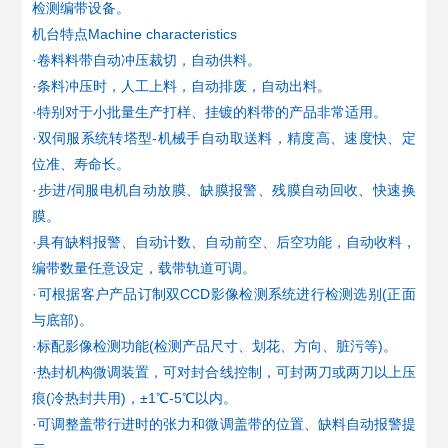
检测编带设备。
机台特点Machine characteristics
·卷料料带自动冲压裁切，自动供料。
·条料冲压时，人工上料，自动排废，自动出料。
·特别对于小批量生产打样、挂镀的料带的产品非常适用。
·双伺服系统转塔型-机械手自动取送料，精度高、速度快、定
位准、寿命长。
·步进/伺服电机自动放膜、缺膜报警、残膜自动回收、快速换
膜。
·具有缺料报警、自动计数、自动前空、后空功能，自动收料，
编带数量任意设定，载带轨道可调。
·可根据客户产品订制双CCD影像检测系统进行检测选别(正面
与底部)。
·标配影像检测功能(检测产品尺寸、划花、方向、脏污等)。
·热封机构微调装置，可对封合线控制，可封两刀或两刀以上压
痕(冷热封共用)，±1℃-5℃以内。
·可调整盖带行进时的张力和微调盖带的位置、缺料自动报警提