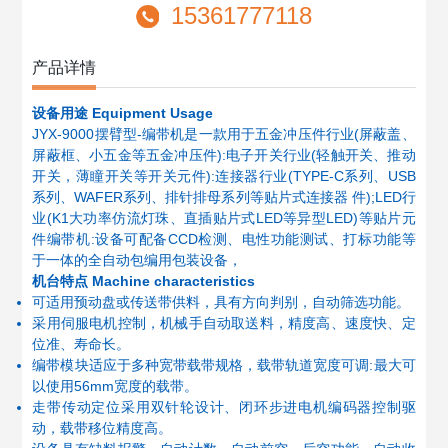
15361777118
产品详情
设备用途 Equipment Usage
JYX-9000摆臂型-编带机是一款用于五金冲压件行业(屏蔽盖、
屏蔽框、小五金等五金冲压件):电子开关行业(轻触开关、推动
开关，薄瞳开关等开关元件):连接器行业(TYPE-C系列、USB
系列、WAFER系列、排针排母系列等贴片式连接器 件);LED行
业(K1大功率仿流灯珠、直插贴片式LED等异型LED)等贴片元
件编带机:设备可配备CCD检测、电性功能测试、打标功能等
于一体的全自动包编用包装设备，
机台特点 Machine characteristics
可适用预动盘或传送带供料，具有方向判别，自动筛选功能。
采用伺服电机控制，机械手自动取送料，精度高、速度快、定
位准、寿命长。
编带模块适应于多种宽带载带规格，载带轨道宽度可调:最大可
以使用56mm宽度的载带。
走带传动定位采用双针轮设计、闭环步进电机编码器控制驱
动，载带移位精度高。