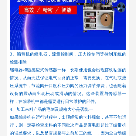
3、编带机的继电器，流量控制阀，压力控制阀等控制系统的
检测排除
继电器和磁感应式传感器一样，长期使用也会出现搭铁粘连的
情况，从而无法保证电气回路的正常，需要更换。在气动或液
压系统中，节流阀开口度和压力阀的压力调节弹簧，也会随着
设备的震动而出现松动或滑动的情况。这些装置与传感器一
样，在编带机中都是需要进行日常维护的部件。
4、加工来料产品的毛刺及规格大小是否统一
如果编带机在运行过程中，出现经常的卡料现象，甚至不能运
行，则一定要检查来料的不同批次产品是否毛刺超过了编带机
的误差要求，以及是否规格与之前加工的统一，因为全自动编